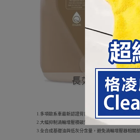
1.多項歐系車最新認證背書，低黏度超長效型最佳選
2.大幅抑制渦輪增壓積碳生成，有效預防低速預燃(LSP
3.全合成基礎油與低灰分含量，避免渦輪增壓器相關