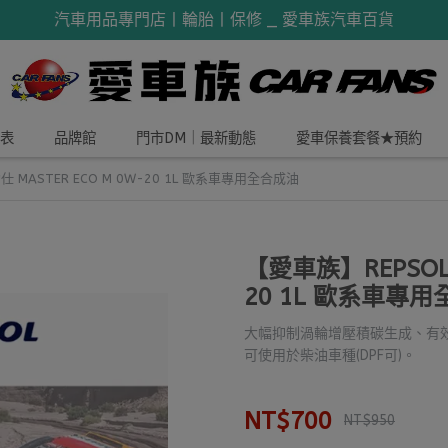
汽車用品專門店丨輪胎丨保修 _ 愛車族汽車百貨
表
品牌館
門市DM｜最新動態
愛車保養套餐★預約
 MASTER ECO M 0W-20 1L 歐系車專用全合成油
【愛車族】REPSOL 
20 1L 歐系車專
大幅抑制渦輪增壓積碳生成、有效預
可使用於柴油車種(DPF可)。
NT$700
NT$950