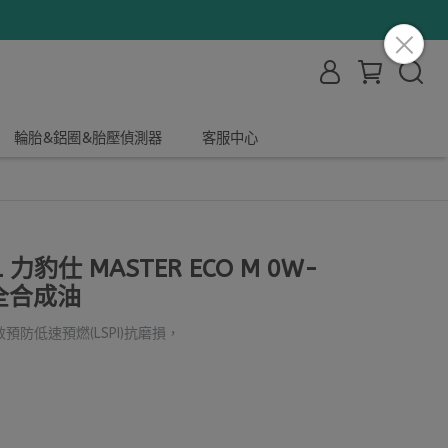
輪胎&鋁圈&胎壓偵測器
客服中心
力豹仕 MASTER ECO M 0W-
用全合成油
防低速預燃(LSPI)抗磨損，