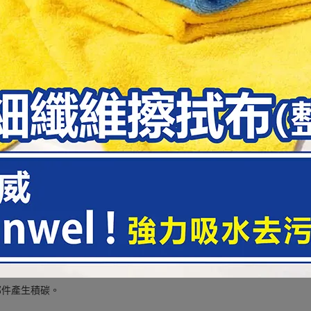
擇。
I)。
部件產生積碳。