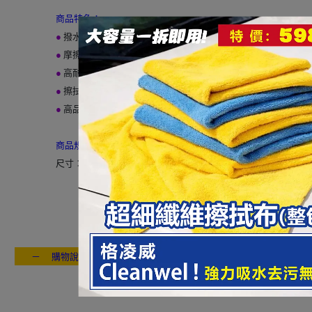
商品特色：
●
撥水效果：撥水？果10倍UP、不用塗抹撥水劑
●
摩擦抵抗很少：即使在乾燥狀態開動雨刷、因為摩擦抵抗很少
●
高耐久性：矽膠橡膠和天然橡膠或合成橡膠的成分相比，較不
●
擦拭順暢不留水痕：沒有惱人的跳動和唧唧的雜音產生
●
高品質的矽膠撥水雨刷壽命超長
商品規格：
尺寸：14"(350mm)
－ 購物說明：付款方式 / 交貨方式 / 退換貨說明 / 售後服務 / 連絡我
---- ------