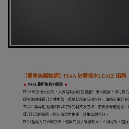
---- --
【愛車族購物網】
PIAA 矽膠撥水LEAIZ 雨刷
★
PAAI 最新款強力雨刷
★
PIAA 矽膠撥水雨刷，只要起動雨刷就能產生撥水護膜，即可得
矽膠雨刷僅僅只是使用著、玻璃就能形成撥水膜、讓雨天視野更
去除油膜專用雨刷膠條以特殊的材質及方法、使橡膠條能輕鬆且
提升行車的視線、耐久性壽命更高，效果立即見效∼
PIAA超強力的矽膠膠條，優異的撥水護膜效果、立即見效，超