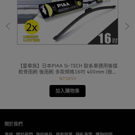
雨刷
【愛車族】日本PIAA Si-TECH 歐系車通用後擋
【
軟骨雨刷 後雨刷 多款規格16吋 400mm (撥水
軟
矽膠雨刷) 歐洲車用
NT$850
加入購物車
關於我們
查詢
關於我們
我的帳戶
退款政策
隱私政策
購物說明