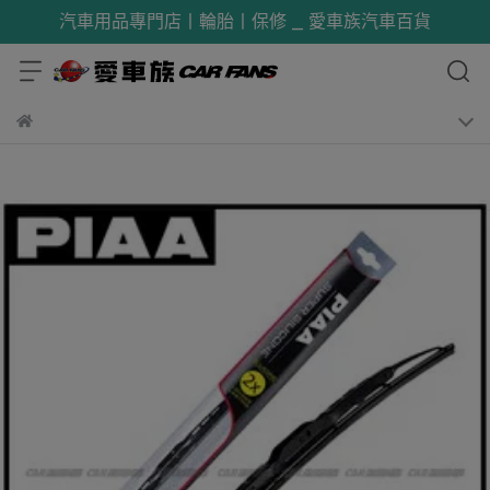
汽車用品專門店丨輪胎丨保修 _ 愛車族汽車百貨